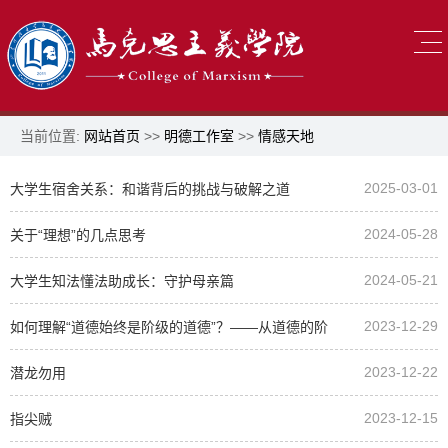
当前位置:
网站首页
>>
明德工作室
>>
情感天地
2025-03-01
大学生宿舍关系：和谐背后的挑战与破解之道
2024-05-28
关于“理想”的几点思考
2024-05-21
大学生知法懂法助成长：守护母亲篇
2023-12-29
如何理解“道德始终是阶级的道德”？——从道德的阶
2023-12-22
级性理解社会主义道德
潜龙勿用
2023-12-15
指尖贼