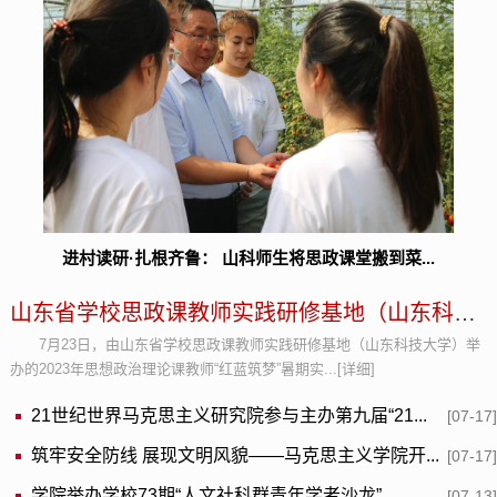
..
进村读研·扎根齐鲁： 山科师生将思政课堂搬到菜...
第
山东省学校思政课教师实践研修基地（山东科技大...
7月23日，由山东省学校思政课教师实践研修基地（山东科技大学）举
办的2023年思想政治理论课教师“红蓝筑梦”暑期实...[详细]
21世纪世界马克思主义研究院参与主办第九届“21...
[07-17
筑牢安全防线 展现文明风貌——马克思主义学院开...
[07-17
学院举办学校73期“人文社科群青年学者沙龙”
[07-13