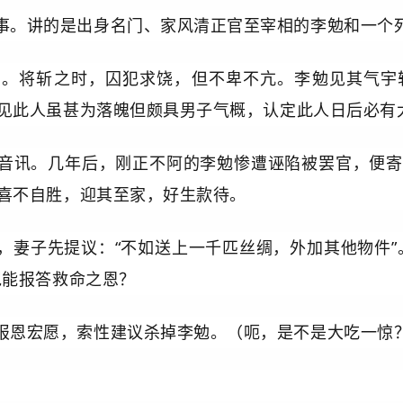
事。讲的是出身名门、家风清正官至宰相的李勉和一个
囚。将斩之时，囚犯求饶，但不卑不亢。李勉见其气宇
见此人虽甚为落魄但颇具男子气概，认定此人日后必有
音讯。几年后，刚正不阿的李勉惨遭诬陷被罢官，便寄
喜不自胜，迎其至家，好生款待。
，妻子先提议：“不如送上一千匹丝绸，外加其他物件”
岂能报答救命之恩？
报恩宏愿，索性建议杀掉李勉。（呃，是不是大吃一惊