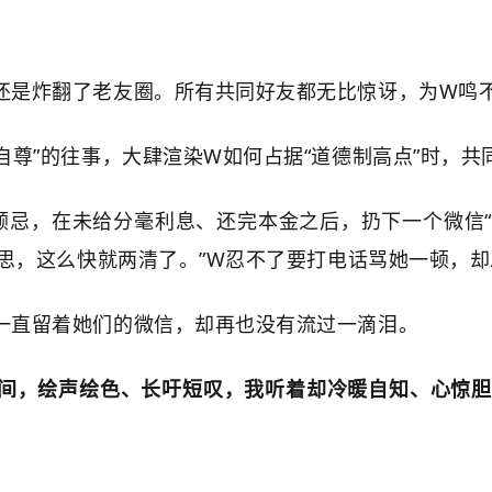
还是炸翻了老友圈。所有共同好友都无比惊讶，为W鸣
自尊”的往事，大肆渲染W如何占据“道德制高点”时，
顾忌，在未给
分毫利息、
还完本金之后，扔下一个微信
思，这么快就两清了。”W忍不了要打电话骂她一顿，
一直留着她们的微信，却再也没有流过一滴泪。
间，绘声绘色、长吁短叹，我听着却冷暖自知、心惊胆