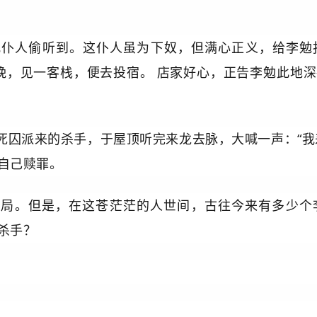
犯仆人偷听到。这仆人虽为下奴，但满心正义，给李勉
晚，见一客栈，便去投宿。
店家好心，正告李勉此地深
死囚派来的杀手，于屋顶听完来龙去脉，大喊一声：“我
自己赎罪。
结局。但是，在这苍茫茫的人世间，古往今来有多少个
杀手？