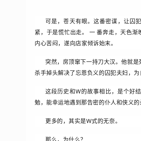
可是，苍天有眼。这番密谋，让囚
紧，于是慌忙出走。
一
番奔走，天色渐
内心苦闷，遂向店家倾诉始末。
突然，房顶窜下一持刀大汉。他就是
杀手掉头解决了忘恩负义的囚犯夫妇，为
这段历史和W的故事相比，是个好
勉，能幸运地遇到那告密的仆人和侠义的
更多的，其实是W式的无奈。
那么，为什么？