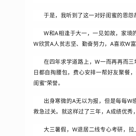
于是，我听到了这一对好闺蜜的恩怨
W和A相逢于大一，一见如故，家境
W欣赏A人贫志坚、勤奋努力，A喜欢W
在四年求学道路上，W一而再再而三
日都自掏腰包，费心安排一帮好友聚餐，
闺蜜”荣誉。
出身寒微的A无以为报，但是每每W
救急过关。就这样过了三年，
A成绩优秀
大三暑假，W退居二线专心考研，拉