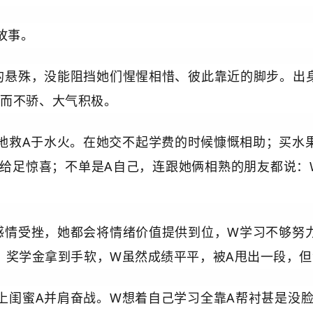
故事。
的悬殊，没能阻挡她们惺惺相惜、彼此靠近的脚步。出
富而不骄、大气积极。
地救A于水火。在她交不起学费的时候慷慨相助；买水
给足惊喜；不单是A自己，连跟她俩相熟的朋友都说：
感情受挫，她都会将情绪价值提供到位，W学习不够努
，奖学金拿到手软，
W虽然成绩平平，被A甩出一段，
上闺蜜A并肩奋战。W想着自己学习全靠A帮衬甚是没