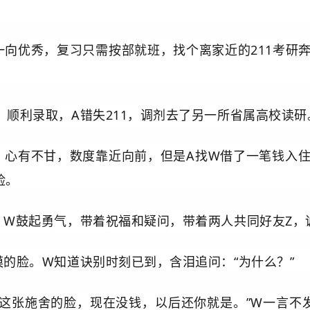
一向优秀，复习只需按部就班，找个离家近的211考研
顺利录取，A错失211，调剂去了另一所省属高校读研
，心有不甘，数度靠近向前，但是A找W借了一笔钱入
脸。
，W鼓起勇气，带着祝福和疑问，带着两人共同好友Z，
的脸。W知道诀别时刻已到，含泪追问：“为什么？”
你这张施舍的脸，现在没钱，以后还你就是。”W一言不