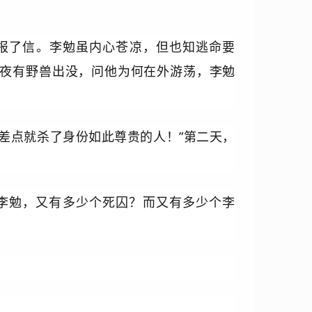
报了信。李勉虽内心苍凉，但也知逃命要
夜有野兽出没，问他为何在外游荡，李勉
差点就杀了身份如此尊贵的人！”第二天，
李勉，又有多少个死囚？而又有多少个李