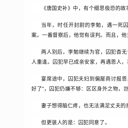
《唐国史补》中，有个细思极恐的故
当年，时任开封尉的李勉，遇一死
案。一番督察后，他觉有误判。而且，他
两人别后，李勉继续为官，囚犯杳无
人重逢。囚犯早已成亲安家，再遇恩人，
宴席途中，囚犯夫妇到偏屋商讨报恩
好了”，囚犯仍嫌不够：区区身外之物，
妻子想得脑仁疼，也无法满足丈夫的
但更骇人的是：囚犯同意了。