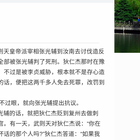
则天皇帝派宰相张光辅到汝南去讨伐造反
全部被张光辅判了死刑。狄仁杰那时在豫
，不过是被李贞威胁，根本就不是存心造
的话，便把这两千多人免去死罪，改罚到
看不过眼，就向张光辅提出抗议。
光辅的话，就把狄仁杰贬到复州去做刺
官。有一天，武则天对狄仁杰说：“你在
话的那个人吗?”狄仁杰答道：“如果我