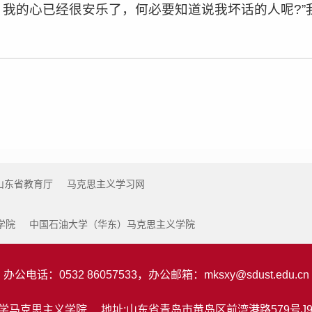
我的心已经很安乐了，何必要知道说我坏话的人呢?”
山东省教育厅
马克思主义学习网
学院
中国石油大学（华东）马克思主义学院
办公电话：0532 86057533，办公邮箱：
mksxy@sdust.edu.cn
马克思主义学院 地址:山东省青岛市黄岛区前湾港路579号J9教