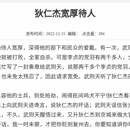
狄仁杰宽厚待人
发布时间：2022-12-15 编辑： 点击量：
284
他待人宽厚，深得他的部下和民众的爱戴。有一次，武
快就被打败，全家自杀。可是李贞的党羽有两千多人，
连忙写了一封奏章给武则天，说那两千多个李贞的党羽
，也未免太残忍了，因此请求宽免。武则天听了狄仁杰
容他的士兵，到处抢劫，闹得民间鸡犬不宁!狄仁杰
马上向武则天进谗言，说狄仁杰的坏话；武则天误信张
人，不久，武则天醒悟过来，又升狄仁杰到京城来做大
话，我一时未察，才把你贬到复州去，你要知道讲你坏