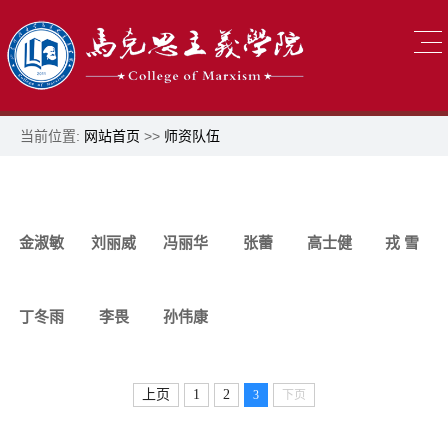
当前位置:
网站首页
>>
师资队伍
金淑敏
刘丽威
冯丽华
张蕾
高士健
戎 雪
丁冬雨
李畏
孙伟康
上页
1
2
3
下页