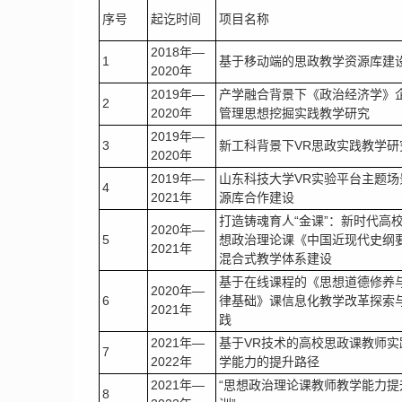
序号
起讫时间
项目名称
2018年—
1
基于移动端的思政教学资源库建
2020年
2019年—
产学融合背景下《政治经济学》
2
2020年
管理思想挖掘实践教学研究
2019年—
3
新工科背景下VR思政实践教学研
2020年
2019年—
山东科技大学VR实验平台主题场
4
2021年
源库合作建设
打造铸魂育人“金课”：新时代高
2020年—
5
想政治理论课《中国近现代史纲
2021年
混合式教学体系建设
基于在线课程的《思想道德修养
2020年—
6
律基础》课信息化教学改革探索
2021年
践
2021年—
基于VR技术的高校思政课教师实
7
2022年
学能力的提升路径
2021年—
“思想政治理论课教师教学能力提
8