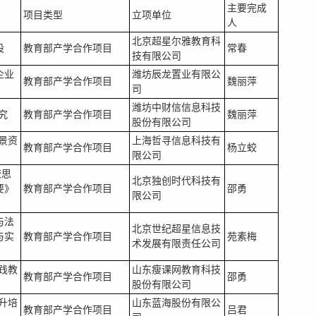
主要完成
项目类型
立项单位
人
北京超星尔雅教育科
设
教育部产学合作项目
常春
技有限公司
企业
潍坊辰龙置业有限公
教育部产学合作项目
魏丽萍
司
潍坊中财信信息科技
究
教育部产学合作项目
魏丽萍
股份有限公司
景资
上海哲寻信息科技有
教育部产学合作项目
杨立蛟
限公司
校思
北京独创时代科技有
要》
教育部产学合作项目
邵勇
限公司
与法
北京世纪超星信息技
与实
教育部产学合作项目
苑素梅
术发展有限责任公司
践教
山东瘦课网教育科技
教育部产学合作项目
邵勇
股份有限公司
升培
山东蓝海股份有限公
教育部产学合作项目
吕君