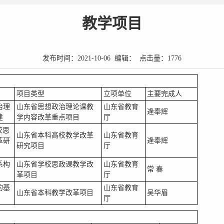
教学项目
发布时间：2021-10-06 编辑： 点击量：
1776
项目类型
立项单位
主要完成人
治理
山东省思想政治理论课教
山东省教育
逄奉辉
建
学内容改革重点项目
厅
校思
山东省本科高校教学改革
山东省教育
革研
逄奉辉
研究项目
厅
系构
山东省学校思政课教学改
山东省教育
常 春
革项目
厅
的基
山东省教育
山东省本科教学改革项目
吴华眉
厅