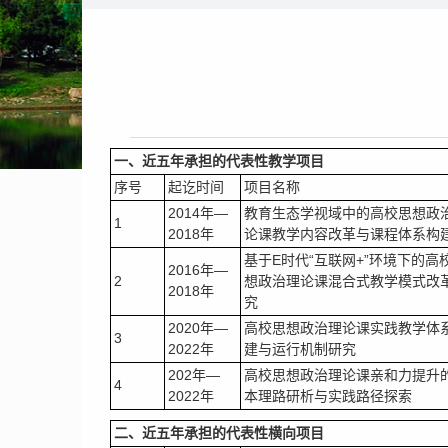
一、近五年承担的代表性
教学
项目
序号
起讫时间
项目名称
2014年—
教育生态学视域中的高校思想政
1
2018年
论课教学内容改革与课程体系构
基于E时代“互联网+”环境下的高
2016年—
2
想政治理论课混合式教学模式改
2018年
究
2020年—
高校思想政治理论课实践教学体
3
2022年
建与运行机制研究
202年—
高校思想政治理论课亲和力提升
4
2022年
本理路研析与实践路径探索
二、近五年承担的代表性
横向
项目